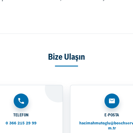
Bize Ulaşın
TELEFON
E-POSTA
0 366 215 29 99
hacimahmutoglu@boschserv
m.tr