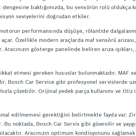
t dengesine baktığımızda, bu sensörün rolü oldukça k
misyon seviyelerini doğrudan etkiler.
e motorun performansında düşüşe, rölantide dalgalanma
çar. Özellikle modern araçlarda maf sensörü arızası
r. Aracınızın gösterge panelinde beliren arıza ışıkları,
dikkat etmesi gereken hususlar bulunmaktadır. MAF sen
ilir. Bosch Car Service gibi profesyonel servislerde u
ızla çözebilir. Orijinal yedek parça kullanımı ve titiz 
hmal edilmemesi gerektiğini belirtmekte fayda var. Zi
. Bu noktada, Bosch Car Servis gibi güvenilir ve yaygı
olacaktır. Aracınızın optimum kondisyonunu sağlamak