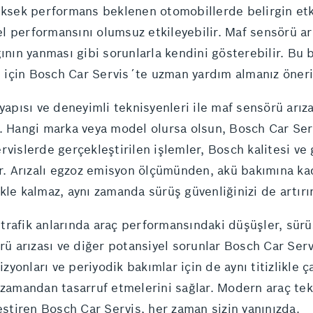
yüksek performans beklenen otomobillerde belirgin etk
nel performansını olumsuz etkileyebilir. Maf sensörü ar
nın yanması gibi sorunlarla kendini gösterebilir. Bu be
ı için Bosch Car Servis´te uzman yardım almanız öneril
 yapısı ve deneyimli teknisyenleri ile maf sensörü arız
. Hangi marka veya model olursa olsun, Bosch Car Serv
rvislerde gerçekleştirilen işlemler, Bosch kalitesi ve
lir. Arızalı egzoz emisyon ölçümünden, akü bakımına k
kle kalmaz, aynı zamanda sürüş güvenliğinizi de artırır
rafik anlarında araç performansındaki düşüşler, sürüş 
rü arızası ve diğer potansiyel sorunlar Bosch Car Serv
izyonları ve periyodik bakımlar için de aynı titizlikle 
 zamandan tasarruf etmelerini sağlar. Modern araç tek
eştiren Bosch Car Servis, her zaman sizin yanınızda.