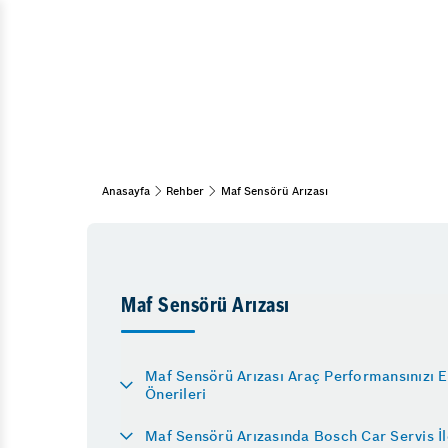
Devirdaim 
Araç Bakım & Onarım
Lastik Hava
Muayene Ve Bakım
Bahar Bakımı
Rot Başı Ar
Kış Bakımı
Kış Lastiği
Periyodik Bakım
Uzun Yola 
15 Adım Kontrol
Anasayfa
Rehber
Maf Sensörü Arızası
Aks Arızası 
Araç Ağır Bakım
Egr Valfi Arı
Diğer Hizmetlerimiz
Araç Egzoz
Lastik
Maf Sensörü Arızası
Emniyet Sistemleri
Vale
Rot Balans
Maf Sensörü Arızası Araç Performansınızı E
Önerileri
Lastik Oteli
Triger Kayışı Değişimi
Maf Sensörü Arızasında Bosch Car Servis İ