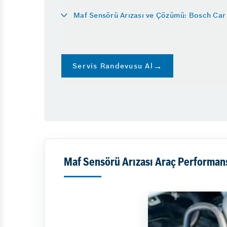
Yol Yardım
Maf Sensörü Arızası ve Çözümü: Bosch Car S
Oto Cam Değişimi
Oto Ekspertiz
Klima
Servis Randevusu Al
Maf Sensörü Arızası Araç Performansı