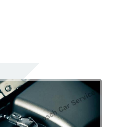
Akü
Akülerde Garanti
Akü Kontrolü
laşılır?
Hacımahmutoğlu Otomotiv
aşılır
Kaporta
Pasta Cila
Göçük Düzeltme
Rehber
Kaporta Boya